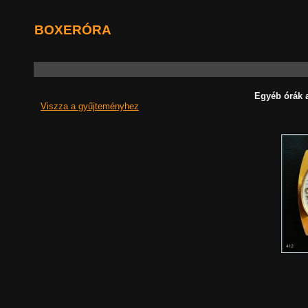
BOXERÓRA
Egyéb órák 
Viszza a gyűjteményhez