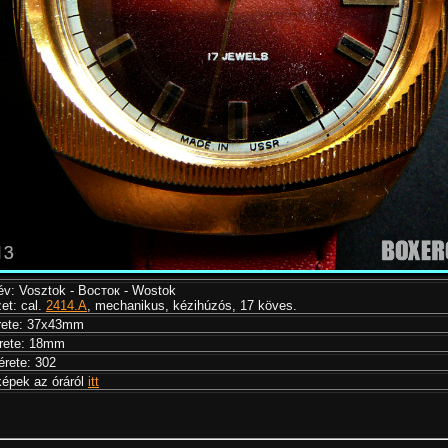
v: Vosztok - Восток - Wostok
et: cal.
2414.A
, mechanikus, kézihúzós, 17 köves.
rete: 37x43mm
rete: 18mm
érete: 302
épek az óráról
itt