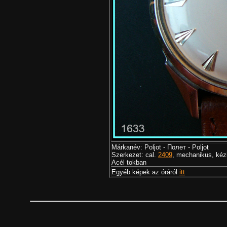
Márkanév: Poljot - Полет - Poljot
Szerkezet: cal.
2409
, mechanikus, kéz
Acél tokban
Egyéb képek az óráról
itt