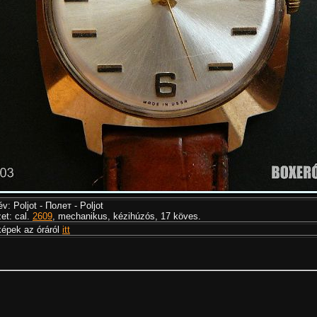
v: Poljot - Полет - Poljot
et: cal.
2609
, mechanikus, kézihúzós, 17 köves.
épek az óráról
itt