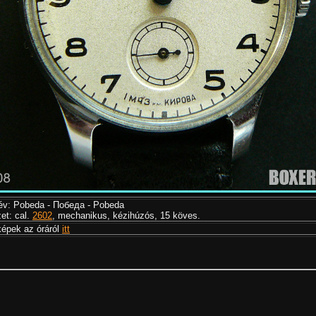
v: Pobeda - Победа - Pobeda
et: cal.
2602
, mechanikus, kézihúzós, 15 köves.
épek az óráról
itt