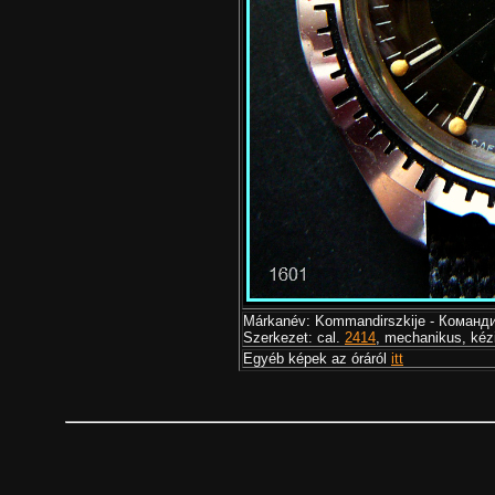
Márkanév: Kommandirszkije - Команди
Szerkezet: cal.
2414
, mechanikus, kéz
Egyéb képek az óráról
itt