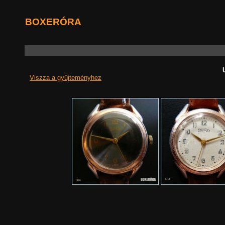
BOXERÓRA
Viszza a gyűjteményhez